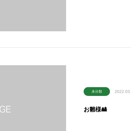
2022.03
未分類
お雛様🎎