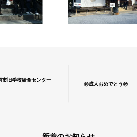
岡市旧学校給食センター
㊗成人おめでとう㊗
新着のお知らせ