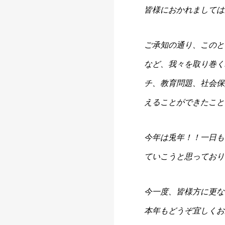
皆様におかれましては
ご承知の通り、このと
など、我々を取り巻く
チ、教育問題、社会保
えることができたこと
今年は兎年！！一日も
ていこうと思っており
今一度、皆様方に更な
本年もどうぞ宜しくお