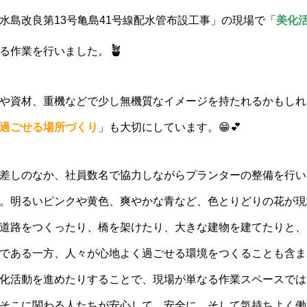
水島改良第13号亀島41号線配水管布設工事」の現場で「
美化
🪴
る作業を行いました。
や資材、重機などで少し無機質なイメージを持たれるかもしれ
過ごせる場所づくり
」も大切にしています。😁💕
差しのなか、社員数名で協力しながらプランターの整備を行い
。明るいピンクや黄色、爽やかな青など、色とりどりの花が現
道路をつくったり、橋を架けたり、大きな建物を建てたりと、
である一方、人々が心地よく過ごせる環境をつくることも含ま
化活動を進めたりすることで、現場が単なる作業スペースでは
そこに関わる人たちが安心して、安全に、そして気持ちよく働