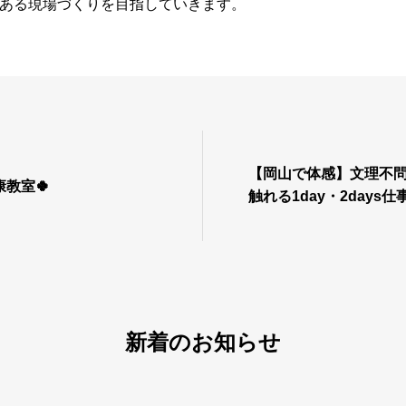
ある現場づくりを目指していきます。
【岡山で体感】文理不
教室🍀
触れる1day・2days
明会 ～倉敷で働く、
の魅力とは？～
新着のお知らせ