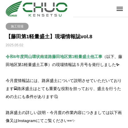
施工現場
【藤田第1軽量盛土】現場情報誌vol.8
2025.05.02
令和6年度岡山環状南道路藤田地区第1軽量盛土他工事
（以下、藤
田地区第1軽量盛土工事）の現場情報誌５月号を発行しました
✨
今月度情報誌には、路床盛土について説明させていただいており
ます🚍路床盛土はとても重要な役割を担っており、盛土を行うた
めの土にも条件があります🤔
路床盛土の詳しい説明・今月度の作業内容につきましては以下画
像又はInstagramにてご覧ください👀✨