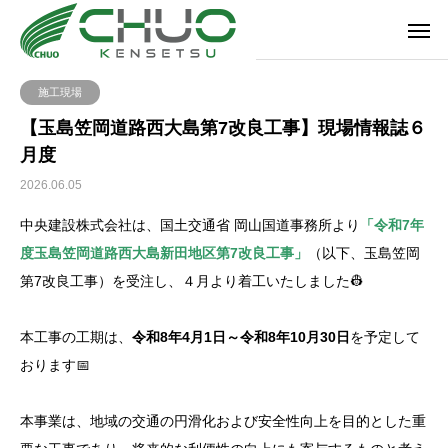
施工現場
【玉島笠岡道路西大島第7改良工事】現場情報誌６
月度
2026.06.05
中央建設株式会社は、国土交通省 岡山国道事務所より
「令和7年
度玉島笠岡道路西大島新田地区第7改良工事」
（以下、玉島笠岡
第7改良工事）を受注し、４月より着工いたしました👷
本工事の工期は、
令和8年4月1日～令和8年10月30日
を予定して
おります📅
本事業は、地域の交通の円滑化および安全性向上を目的とした重