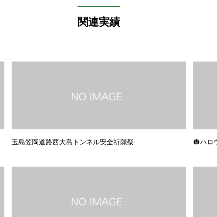
関連実績
玉島笠岡道路西大島トンネル安全祈願祭
🎃ハロ