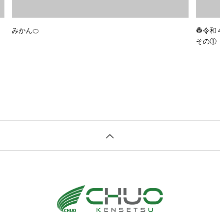
みかん🍊
👷令
その①