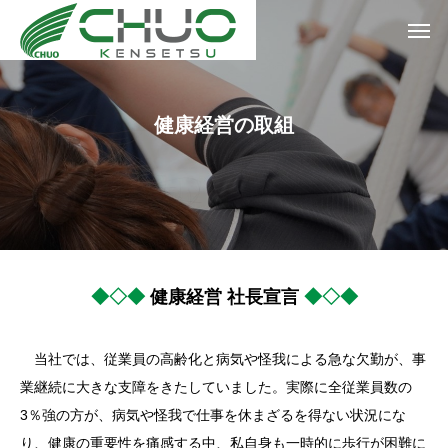
健
康
経
営
の
取
組
◆◇◆
健康経営 社長宣言
◆◇◆
当社では、従業員の高齢化と病気や怪我による急な欠勤が、事
業継続に大きな支障をきたしていました。実際に全従業員数の
3％強の方が、病気や怪我で仕事を休まざるを得ない状況にな
り、健康の重要性を痛感する中、私自身も一時的に歩行が困難に