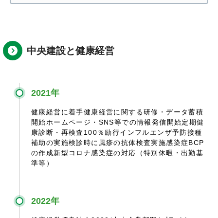
中央建設と健康経営
2021年
健康経営に着手
健康経営に関する研修・データ蓄積
開始
ホームページ・SNS等での情報発信開始
定期健
康診断・再検査100％励行
インフルエンザ予防接種
補助の実施
検診時に風疹の抗体検査実施
感染症BCP
の作成
新型コロナ感染症の対応（特別休暇・出勤基
準等）
2022年